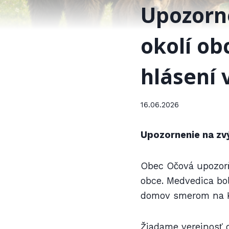
Upozorne
okolí o
hlásení
16.06.2026
Upozornenie na zvý
Obec Očová upozorň
obce. Medvedica bo
domov smerom na Ku
Žiadame verejnosť 