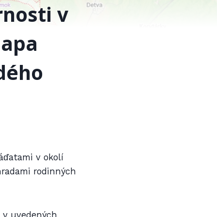
nosti v
mapa
dého
ďatami v okolí
áhradami rodinných
b v uvedených