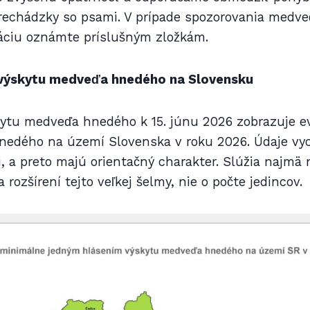
prechádzky so psami. V prípade spozorovania medve
tuáciu oznámte príslušným zložkám.
 výskytu medveďa hnedého na Slovensku
ytu medveďa hnedého k 15. júnu 2026 zobrazuje e
edého na území Slovenska v roku 2026. Údaje vy
, a preto majú orientačný charakter. Slúžia najmä 
rozšírení tejto veľkej šelmy, nie o počte jedincov.