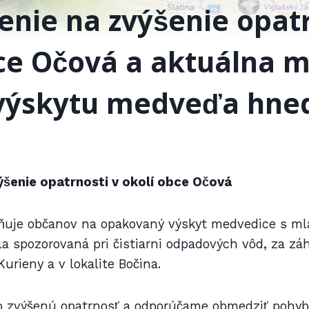
nie na zvýšenie opatr
bce Očová a aktuálna 
 výskytu medveďa hne
šenie opatrnosti v okolí obce Očová
uje občanov na opakovaný výskyt medvedice s mlá
la spozorovaná pri čistiarni odpadových vôd, za z
rieny a v lokalite Bočina.
o zvýšenú opatrnosť a odporúčame obmedziť pohy