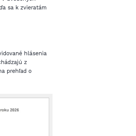
ďa sa k zvieratám
vidované hlásenia
chádzajú z
na prehľad o