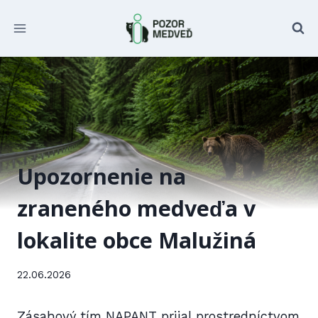
Prejsť
na
obsah
Upozornenie na
zraneného medveďa v
lokalite obce Malužiná
22.06.2026
Zásahový tím NAPANT prijal prostredníctvom