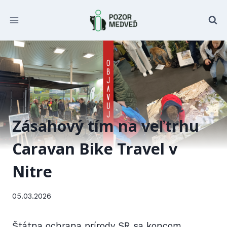
Prejsť
na
obsah
Zásahový tím na veľtrhu
Caravan Bike Travel v
Nitre
05.03.2026
Štátna ochrana prírody SR sa koncom