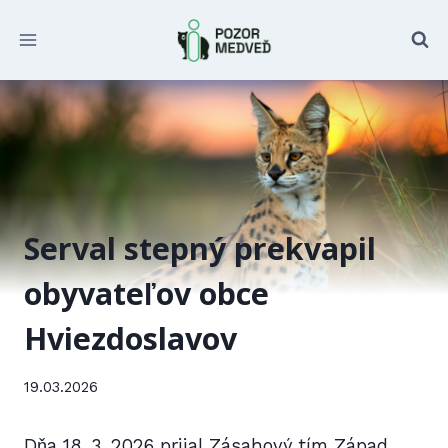
Prejsť
na
obsah
Serval stepný prekvapil
obyvateľov obce
Hviezdoslavov
19.03.2026
Dňa 18. 3. 2026 prijal Zásahový tím Západ