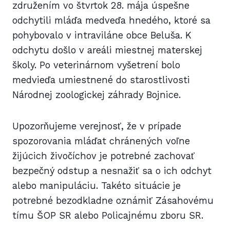
združením vo štvrtok 28. mája úspešne
odchytili mláďa medveďa hnedého, ktoré sa
pohybovalo v intraviláne obce Beluša. K
odchytu došlo v areáli miestnej materskej
školy. Po veterinárnom vyšetrení bolo
medvieďa umiestnené do starostlivosti
Národnej zoologickej záhrady Bojnice.
Upozorňujeme verejnosť, že v prípade
spozorovania mláďat chránených voľne
žijúcich živočíchov je potrebné zachovať
bezpečný odstup a nesnažiť sa o ich odchyt
alebo manipuláciu. Takéto situácie je
potrebné bezodkladne oznámiť Zásahovému
tímu ŠOP SR alebo Policajnému zboru SR.