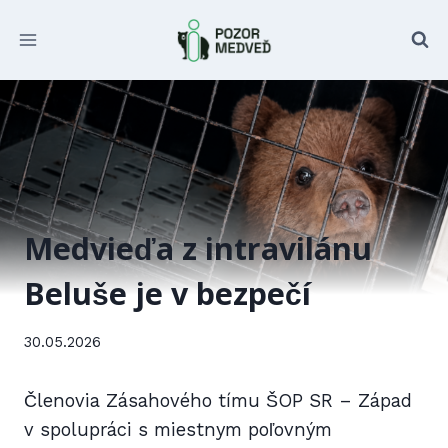
Prejsť
na
obsah
Medvieďa z intravilánu
Beluše je v bezpečí
30.05.2026
Členovia Zásahového tímu ŠOP SR – Západ
v spolupráci s miestnym poľovným